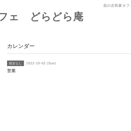
花の古民家カフ
フェ どらどら庵
カレンダー
2022-10-02 (Sun)
指定なし
営業