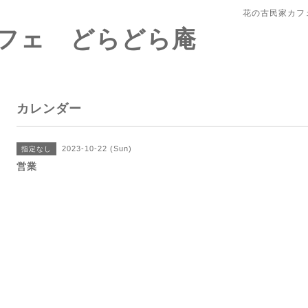
花の古民家カフ
フェ どらどら庵
カレンダー
2023-10-22 (Sun)
指定なし
営業