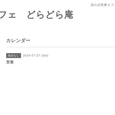
花の古民家カフ
フェ どらどら庵
カレンダー
2024-07-27 (Sat)
指定なし
営業